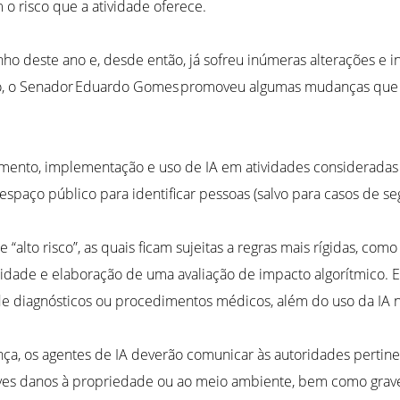
 o risco que a atividade oferece.
nho deste ano e, desde então, já sofreu inúmeras alterações e 
ção, o Senador Eduardo Gomes promoveu algumas mudanças que fl
imento, implementação e uso de IA em atividades consideradas 
aço público para identificar pessoas (salvo para casos de segu
de “alto risco”, as quais ficam sujeitas a regras mais rígidas, co
ilidade e elaboração de uma avaliação de impacto algorítmico. 
e diagnósticos ou procedimentos médicos, além do uso da IA na 
ça, os agentes de IA deverão comunicar às autoridades pertine
raves danos à propriedade ou ao meio ambiente, bem como graves