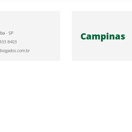
Campinas
aba - SP
3433 8403
vogados.com.br
(19) 98205.5468
sociados · Todos os direitos reservados · Piracicaba - SP · Brasil | De