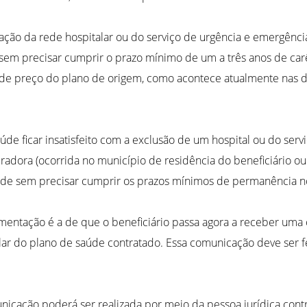
ção da rede hospitalar ou do serviço de urgência e emergência
o sem precisar cumprir o prazo mínimo de um a três anos de car
 de preço do plano de origem, como acontece atualmente nas 
aúde ficar insatisfeito com a exclusão de um hospital ou do se
radora (ocorrida no município de residência do beneficiário ou
idade sem precisar cumprir os prazos mínimos de permanência n
mentação é a de que o beneficiário passa agora a receber uma
ar do plano de saúde contratado. Essa comunicação deve ser f
unicação poderá ser realizada por meio da pessoa jurídica con